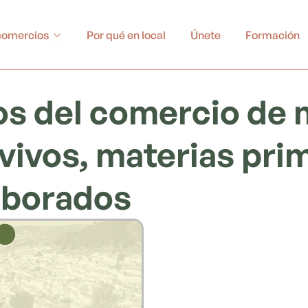
Abrir Buscador de comercios
comercios
Por qué en local
Únete
Formación
ios del comercio de
vivos, materias prim
aborados