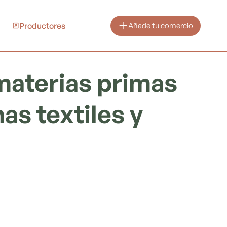
Productores
Añade tu comercio
 materias primas
as textiles y