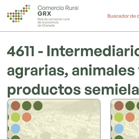
Ir
al
Buscador de 
contenido
4611 - Intermediar
agrarias, animales 
productos semiel