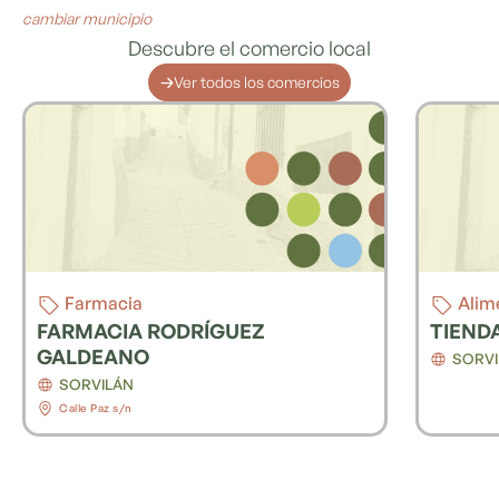
cambiar municipio
Descubre el comercio local
Ver todos los comercios
Alimentación
Farm
TIENDA LOLA
FARMA
GALD
SORVILÁN
SORVI
Calle Pa