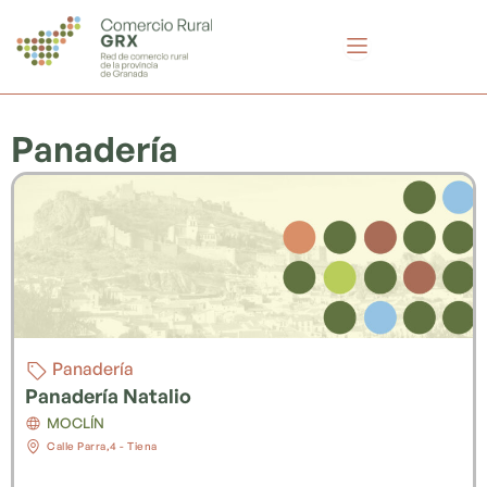
Ir
al
contenido
Panadería
Panadería
Panadería Natalio
MOCLÍN
Calle Parra,4 - Tiena