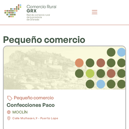
Ir
al
contenido
Pequeño comercio
Pequeño comercio
Confecciones Paco
MOCLÍN
Calle Mulhacen,9 - Puerto Lope