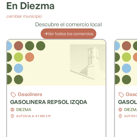
En
Diezma
cambiar municipio
Descubre el comercio local
Ver todos los comercios
Gasolinera
Talle
GASOLINERA SHELL
CERRI
DIEZMA
DIEZM
AUTOVIA A-92 KM 276
AUTOVIA