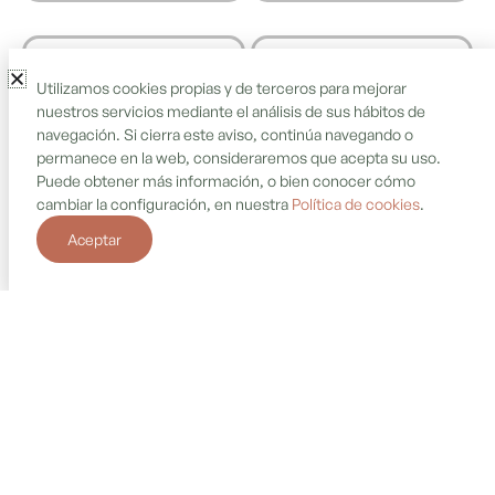
Carpintería
Cerámica
Utilizamos cookies propias y de terceros para mejorar
nuestros servicios mediante el análisis de sus hábitos de
navegación. Si cierra este aviso, continúa navegando o
permanece en la web, consideraremos que acepta su uso.
Construcción
Cosmética
Puede obtener más información, o bien conocer cómo
cambiar la configuración, en nuestra
Política de cookies
.
Aceptar
Droguería
Electrodomésticos
Estanco
Farmacia
Ferretería
Floristería