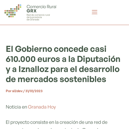
Ir
Navegación
al
de
contenido
entradas
El Gobierno concede casi
610.000 euros a la Diputación
y a Iznalloz para el desarrollo
de mercados sostenibles
Por
si2dev
/
31/01/2023
Noticia en
Granada Hoy
El proyecto consiste en la creación de una red de