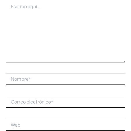
Escribe
aquí...
Nombre*
Correo
electrónico*
Web