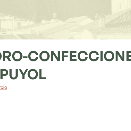
RO-CONFECCIONES
 PUYOL
cio