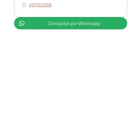
697923058
Contactar por Whatsapp