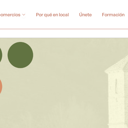
Abrir Buscador de comercios
comercios
Por qué en local
Únete
Formación