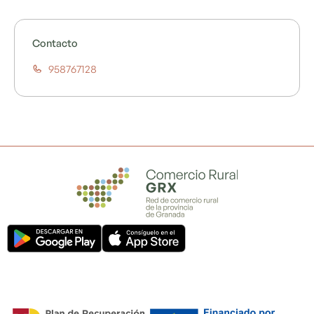
Contacto
958767128