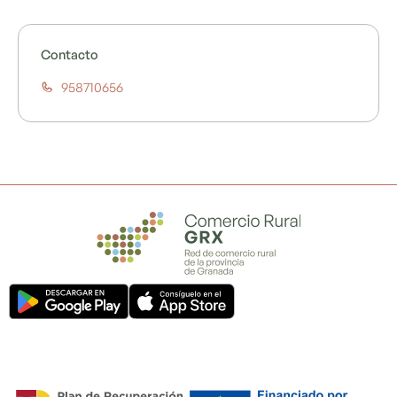
Contacto
958710656