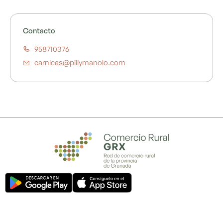
Contacto
958710376
carnicas@piliymanolo.com