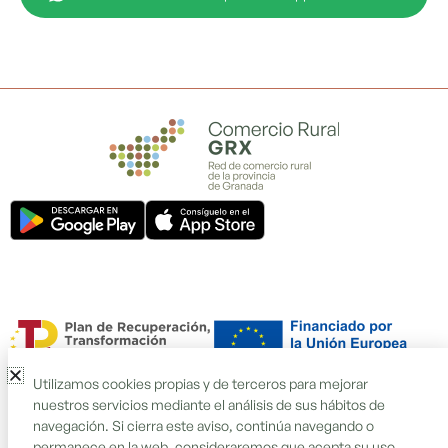
o
k
Utilizamos cookies propias y de terceros para mejorar
nuestros servicios mediante el análisis de sus hábitos de
navegación. Si cierra este aviso, continúa navegando o
permanece en la web, consideraremos que acepta su uso.