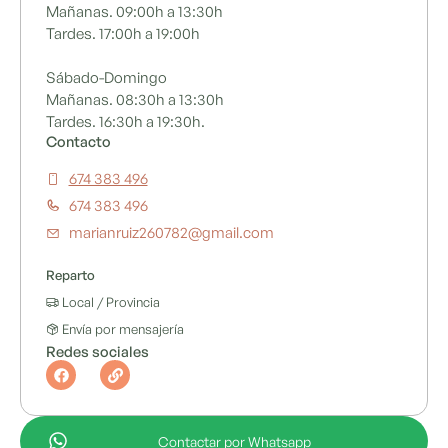
Mañanas. 09:00h a 13:30h
Tardes. 17:00h a 19:00h
Sábado-Domingo
Mañanas. 08:30h a 13:30h
Tardes. 16:30h a 19:30h.
Contacto
674 383 496
674 383 496
marianruiz260782@gmail.com
Reparto
Local / Provincia
Envía por mensajería
Redes sociales
F
L
a
i
c
n
e
k
b
o
Contactar por Whatsapp