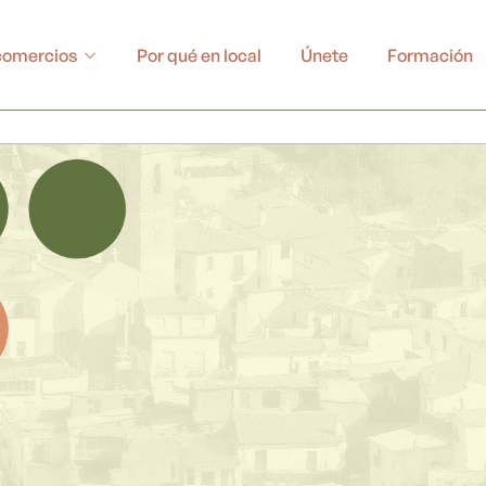
Abrir Buscador de comercios
comercios
Por qué en local
Únete
Formación