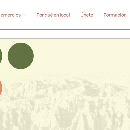
Abrir Buscador de comercios
comercios
Por qué en local
Únete
Formación