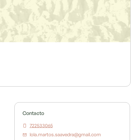
Contacto
722533065
lola.martos.saavedra@gmail.com