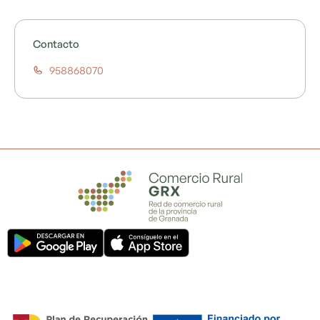
Contacto
958868070