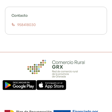
Contacto
958418030