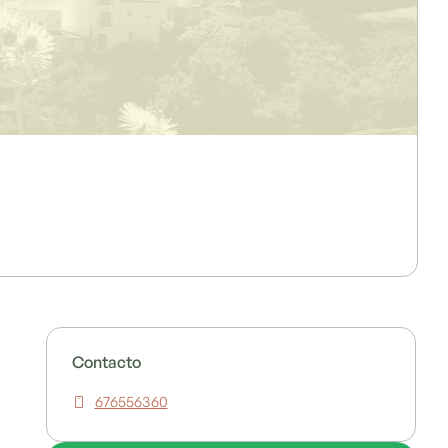
Contacto
676556360