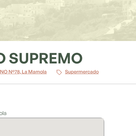
O SUPREMO
O Nº78, La Mamola
Supermercado
ola