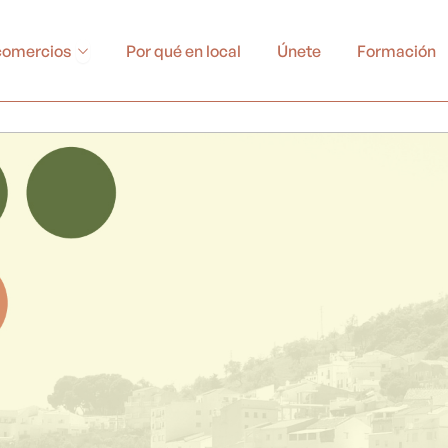
Abrir Buscador de comercios
comercios
Por qué en local
Únete
Formación