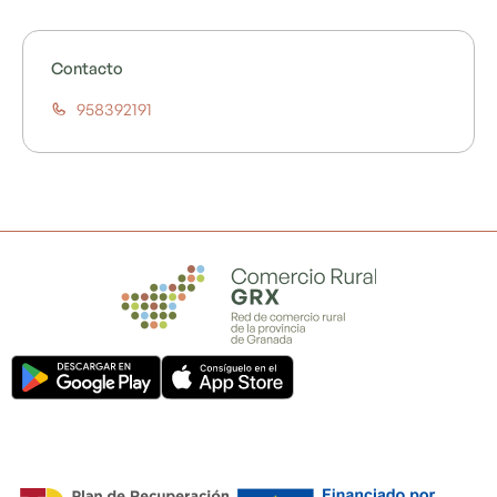
Contacto
958392191